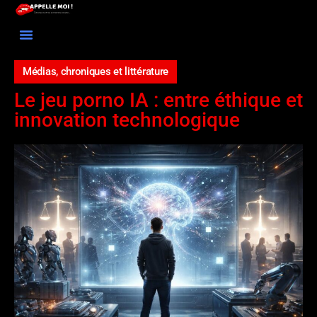
TOUS LES ARTICLES
PROPOSEZ UN ARTICLE
Médias, chroniques et littérature
Le jeu porno IA : entre éthique et
innovation technologique