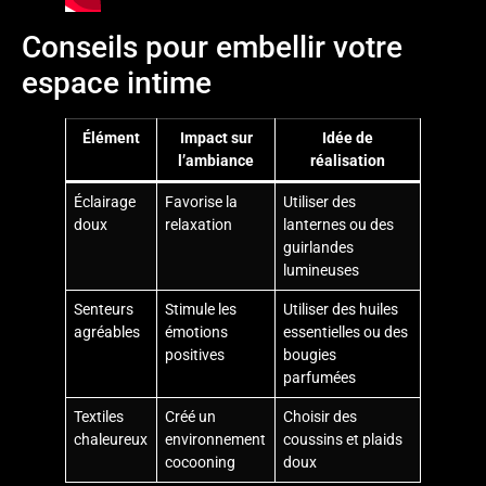
Conseils pour embellir votre
espace intime
Élément
Impact sur
Idée de
l’ambiance
réalisation
Éclairage
Favorise la
Utiliser des
doux
relaxation
lanternes ou des
guirlandes
lumineuses
Senteurs
Stimule les
Utiliser des huiles
agréables
émotions
essentielles ou des
positives
bougies
parfumées
Textiles
Créé un
Choisir des
chaleureux
environnement
coussins et plaids
cocooning
doux