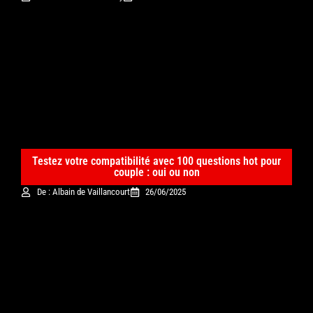
Testez votre compatibilité avec 100 questions hot pour
couple : oui ou non
De : Albain de Vaillancourt
26/06/2025