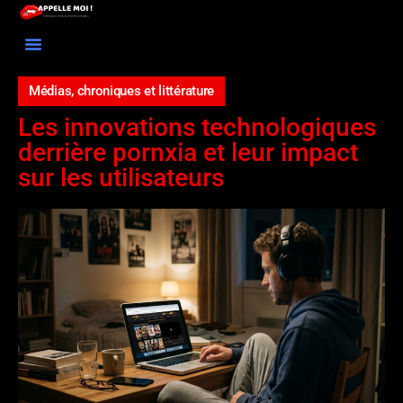
TOUS LES ARTICLES
PROPOSEZ UN ARTICLE
Médias, chroniques et littérature
Les innovations technologiques
derrière pornxia et leur impact
sur les utilisateurs