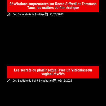
Révélations surprenantes sur Rocco Siffredi et Tommaso
Tano, les maîtres du film érotique
De : Déborah de la Trotière
21/03/2025
Les secrets du plaisir sexuel avec un Vibromasseur
vaginal révélés
De : Baptiste de Saint-Symphorien
02/12/2025