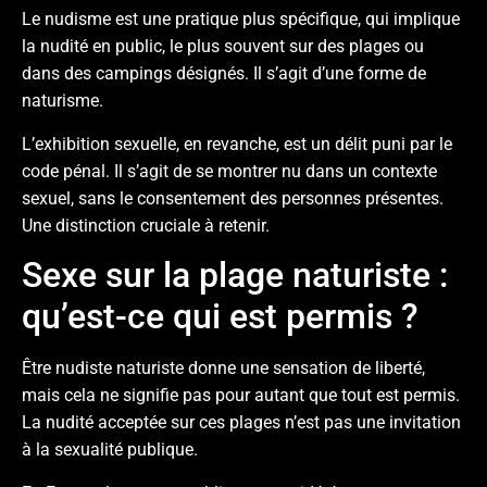
Le nudisme est une pratique plus spécifique, qui implique
la nudité en public, le plus souvent sur des plages ou
dans des campings désignés. Il s’agit d’une forme de
naturisme.
L’exhibition sexuelle, en revanche, est un délit puni par le
code pénal. Il s’agit de se montrer nu dans un contexte
sexuel, sans le consentement des personnes présentes.
Une distinction cruciale à retenir.
Sexe sur la plage naturiste :
qu’est-ce qui est permis ?
Être nudiste naturiste donne une sensation de liberté,
mais cela ne signifie pas pour autant que tout est permis.
La nudité acceptée sur ces plages n’est pas une invitation
à la sexualité publique.