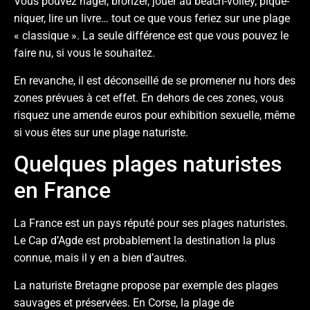
Vous pouvez nager, bronzer, jouer au beach-volley, pique-
niquer, lire un livre… tout ce que vous feriez sur une plage
« classique ». La seule différence est que vous pouvez le
faire nu, si vous le souhaitez.
En revanche, il est déconseillé de se promener nu hors des
zones prévues à cet effet. En dehors de ces zones, vous
risquez une amende euros pour exhibition sexuelle, même
si vous êtes sur une plage naturiste.
Quelques plages naturistes
en France
La France est un pays réputé pour ses plages naturistes.
Le Cap d’Agde est probablement la destination la plus
connue, mais il y en a bien d’autres.
La naturiste Bretagne propose par exemple des plages
sauvages et préservées. En Corse, la plage de