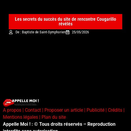
Les secrets du succès du site de rencontre Cougarillo
révélés
De : Baptiste de Saint-Symphorien
25/05/2026
A propos | Contact | Proposer un article | Publicité | Crédits |
Mentions légales |
Plan du site
Appelle Moi ! : © Tous droits réservés – Reproduction