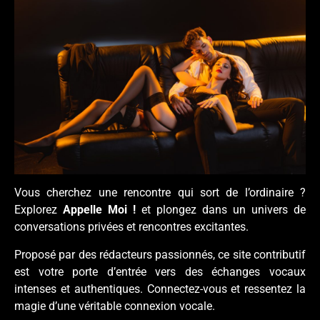
Vous cherchez une rencontre qui sort de l’ordinaire ?
Explorez
Appelle Moi !
et plongez dans un univers de
conversations privées et rencontres excitantes.
Proposé par des rédacteurs passionnés, ce site contributif
est votre porte d’entrée vers des échanges vocaux
intenses et authentiques. Connectez-vous et ressentez la
magie d’une véritable connexion vocale.