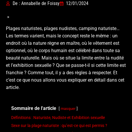
De : Annabelle de Foissy
12/01/2024
»
Plages naturistes, plages nudistes, camping naturiste…
Les termes varient, mais le concept reste le même : un
endroit où la nature règne en maître, où le vêtement est
optionnel, où le corps humain est célébré dans toute sa
beauté naturelle. Mais où se situe la limite entre la nudité
et l’exhibition sexuelle ? Que se passe-t-il si cette limite est
franchie ? Comme tout, il y a des règles à respecter. Et
c’est ce que nous allons vous expliquer en détail dans cet
article.
Sommaire de l'article
masquer
Définitions : Naturiste, Nudiste et Exhibition sexuelle
Sexe sur la plage naturiste : qu’est-ce qui est permis ?