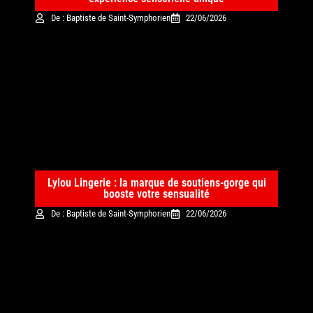
De : Baptiste de Saint-Symphorien
22/06/2026
Lylou Lingerie : la marque de soutiens-gorge qui
booste votre sensualité
De : Baptiste de Saint-Symphorien
22/06/2026