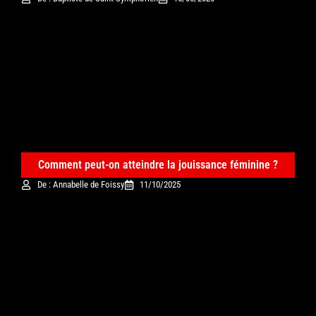
Comment peut-on atteindre la jouissance féminine ?
De : Annabelle de Foissy
11/10/2025