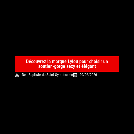
Découvrez la marque Lylou pour choisir un
soutien-gorge sexy et élégant
De : Baptiste de Saint-Symphorien
20/06/2026