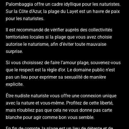
Palombaggia offre un cadre idyllique pour les naturistes.
Sur la Côte d’Azur, la plage du Layet est un havre de paix
pour les naturistes.
Il est recommandé de vérifier auprès des collectivités
territoriales locales si la plage que vous avez choisie
autorise le naturisme, afin d’éviter toute mauvaise
surprise.
Si vous choisissez de faire l’amour plage, souvenez-vous
que le respect est la règle d’or. Le domaine public n’est
pas un lieu pour exprimer sa sexualité de manière
explicite.
Être nudiste naturiste vous offre une connexion unique
avec la nature et vous-même. Profitez de cette liberté,
mais n’oubliez pas que cela ne vous donne pas carte
blanche pour agir comme bon vous semble.
En fin de compte, la plage est un lieu de détente et de