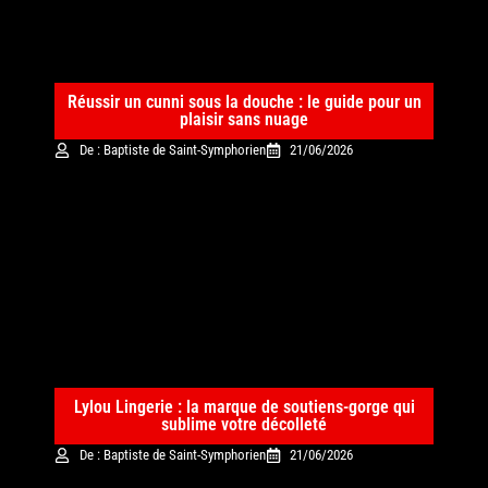
Réussir un cunni sous la douche : le guide pour un
plaisir sans nuage
De : Baptiste de Saint-Symphorien
21/06/2026
Lylou Lingerie : la marque de soutiens-gorge qui
sublime votre décolleté
De : Baptiste de Saint-Symphorien
21/06/2026