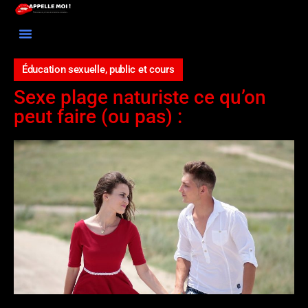
TOUS LES ARTICLES
PROPOSEZ UN ARTICLE
Éducation sexuelle, public et cours
Sexe plage naturiste ce qu’on
peut faire (ou pas) :