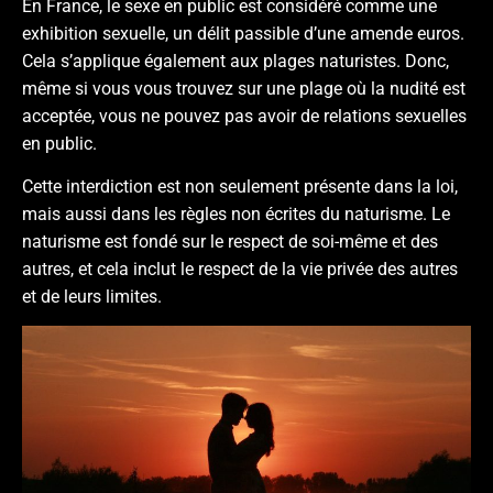
En France, le sexe en public est considéré comme une
exhibition sexuelle, un délit passible d’une amende euros.
Cela s’applique également aux plages naturistes. Donc,
même si vous vous trouvez sur une plage où la nudité est
acceptée, vous ne pouvez pas avoir de relations sexuelles
en public.
Cette interdiction est non seulement présente dans la loi,
mais aussi dans les règles non écrites du naturisme. Le
naturisme est fondé sur le respect de soi-même et des
autres, et cela inclut le respect de la vie privée des autres
et de leurs limites.