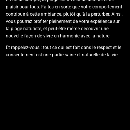
plaisir pour tous. Faites en sorte que votre comportement
contribue à cette ambiance, plutôt qu’à la perturber. Ainsi,
vous pourrez profiter pleinement de votre expérience sur
la plage naturiste, et peut-être même découvrir une
nouvelle façon de vivre en harmonie avec la nature.
Et rappelez-vous : tout ce qui est fait dans le respect et le
consentement est une partie saine et naturelle de la vie.